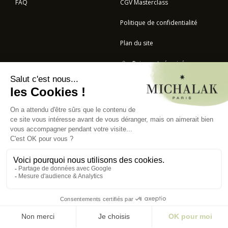
FAQ
CGV Masterclass
Politique de confidentialité
Plan du site
Paiement sécurisé
BOULANGERIE
© 2023 - CHRISTOPHE MICHALAK - TOUS DROITS RÉSERVÉS -
BY SERUM
AND CO
–
AGENCE DIGITALE
RECETTES
FILTRER