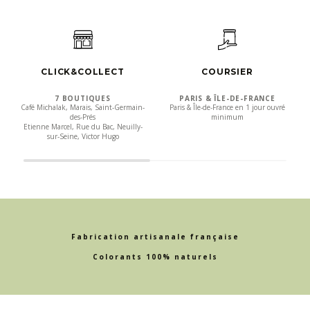
CLICK&COLLECT
COURSIER
7 BOUTIQUES
PARIS & ÎLE-DE-FRANCE
Café Michalak, Marais, Saint-Germain-
Paris & Île-de-France en 1 jour ouvré
des-Prés
minimum
Etienne Marcel, Rue du Bac, Neuilly-
sur-Seine, Victor Hugo
Fabrication artisanale française
Colorants 100% naturels