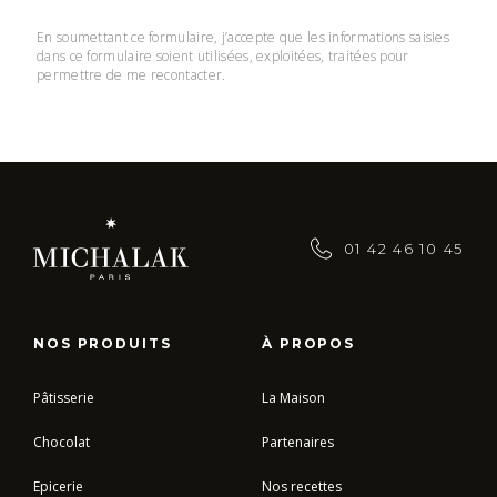
En soumettant ce formulaire, j’accepte que les informations saisies
dans ce formulaire soient utilisées, exploitées, traitées pour
permettre de me recontacter.
01 42 46 10 45
NOS PRODUITS
À PROPOS
Pâtisserie
La Maison
Chocolat
Partenaires
Epicerie
Nos recettes