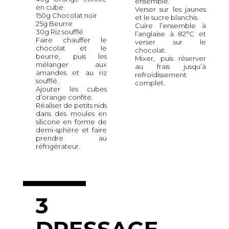
ensemble.
en cube
Verser sur les jaunes
150g Chocolat noir
et le sucre blanchis.
25g Beurre
Cuire l’ensemble à
30g Riz soufflé
l’anglaise à 82°C et
Faire chauffer le
verser sur le
chocolat et le
chocolat.
beurre, puis les
Mixer, puis réserver
mélanger aux
au frais jusqu’à
amandes et au riz
refroidissement
soufflé.
complet.
Ajouter les cubes
d’orange confite.
Réaliser de petits nids
dans des moules en
silicone en forme de
demi-sphère et faire
prendre au
réfrigérateur.
3
DRESSAGE