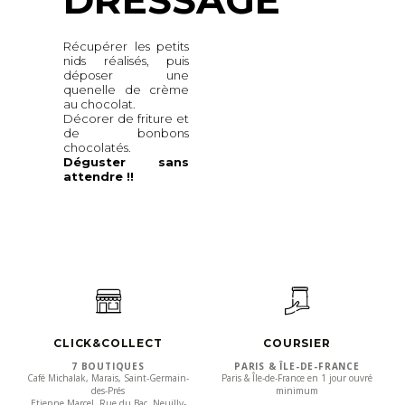
Récupérer les petits
nids réalisés, puis
déposer une
quenelle de crème
au chocolat.
Décorer de friture et
de bonbons
chocolatés.
Déguster sans
attendre !!
CLICK&COLLECT
COURSIER
7 BOUTIQUES
PARIS & ÎLE-DE-FRANCE
Café Michalak, Marais, Saint-Germain-
Paris & Île-de-France en 1 jour ouvré
des-Prés
minimum
Etienne Marcel, Rue du Bac, Neuilly-