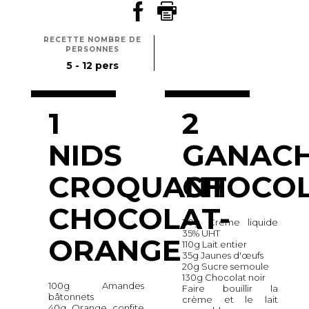
RECETTE NOMBRE DE
PERSONNES
5 - 12 pers
1
2
NIDS
GANAC
CROQUANT
CHOCO
CHOCOLAT-
110g Crème liquide
35% UHT
ORANGE
110g Lait entier
35g Jaunes d'œufs
20g Sucre semoule
130g Chocolat noir
100g Amandes
Faire bouillir la
bâtonnets
crème et le lait
40g Orange confite