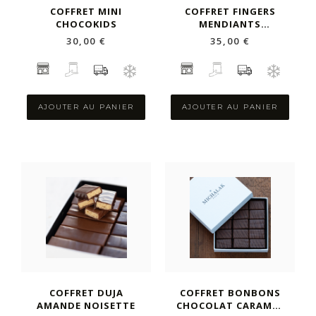
COFFRET MINI
COFFRET FINGERS
CHOCOKIDS
MENDIANTS
CHOCOLAT NOIR ET
30,00 €
35,00 €
FÈVES DE CACAO
AJOUTER AU PANIER
AJOUTER AU PANIER
COFFRET DUJA
COFFRET BONBONS
AMANDE NOISETTE
CHOCOLAT CARAMEL