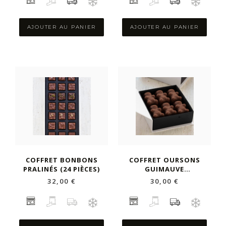
AJOUTER AU PANIER
AJOUTER AU PANIER
COFFRET BONBONS
COFFRET OURSONS
PRALINÉS (24 PIÈCES)
GUIMAUVE
CHOCOLAT LAIT (12
32,00 €
30,00 €
PIÈCES)