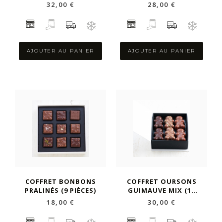
AU SEL DE
32,00 €
28,00 €
GUERANDE
AJOUTER AU PANIER
AJOUTER AU PANIER
COFFRET BONBONS
COFFRET OURSONS
PRALINÉS (9 PIÈCES)
GUIMAUVE MIX (12
PIÈCES)
18,00 €
30,00 €