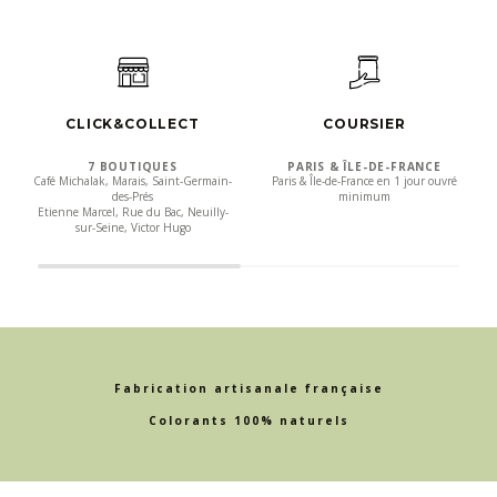
CLICK&COLLECT
COURSIER
7 BOUTIQUES
PARIS & ÎLE-DE-FRANCE
Café Michalak, Marais, Saint-Germain-
Paris & Île-de-France en 1 jour ouvré
des-Prés
minimum
Etienne Marcel, Rue du Bac, Neuilly-
sur-Seine, Victor Hugo
Fabrication artisanale française
Colorants 100% naturels