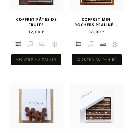
COFFRET PÂTES DE
COFFRET MINI
FRUITS
ROCHERS PRALINÉ 16
PIÈCES
32,00 €
38,00 €
AJOUTER AU PANIER
AJOUTER AU PANIER