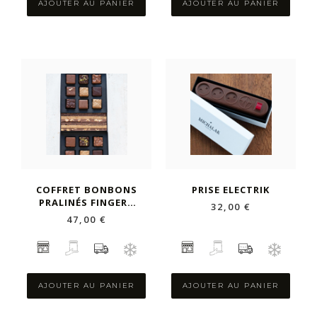
AJOUTER AU PANIER
AJOUTER AU PANIER
COFFRET BONBONS
PRISE ELECTRIK
PRALINÉS FINGERS
32,00 €
MENDIANTS
47,00 €
AJOUTER AU PANIER
AJOUTER AU PANIER