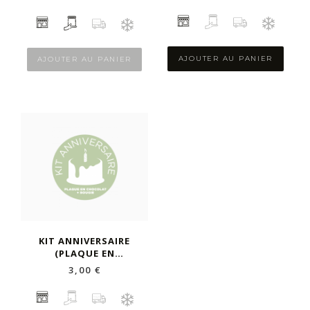
AJOUTER AU PANIER
AJOUTER AU PANIER
KIT ANNIVERSAIRE
(PLAQUE EN
CHOCOLAT +
3,00 €
BOUGIE)