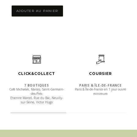
AJOUTER AU PANIER
CLICK&COLLECT
COURSIER
7 BOUTIQUES
PARIS & ÎLE-DE-FRANCE
Café Michalak, Marais, Saint-Germain-
Paris & Île-de-France en 1 jour ouvré
des-Prés
minimum
Etienne Marcel, Rue du Bac, Neuilly-
sur-Seine, Victor Hugo