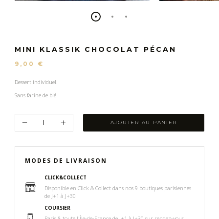
MINI KLASSIK CHOCOLAT PÉCAN
9,00 €
Dessert individuel.
Sans farine de blé.
AJOUTER AU PANIER
MODES DE LIVRAISON
CLICK&COLLECT
Disponible en Click & Collect dans nos 9 boutiques parisiennes
de J+1 à J+30
COURSIER
Paris & ​toute l'Île-de-France​ ​de J+1 à J+30 sur rendez-vous