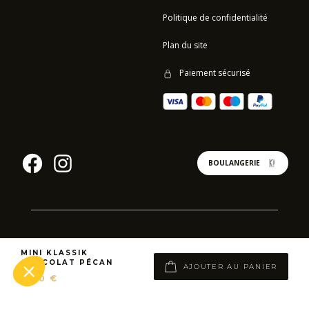
Politique de confidentialité
Plan du site
Paiement sécurisé
BOULANGERIE
© 2023 - CHRISTOPHE MICHALAK - TOUS DROITS RÉSERVÉS -
BY SERUM
MINI KLASSIK
AND CO
–
AGENCE DIGITALE
CHOCOLAT PÉCAN
AJOUTER AU PANIER
9,00 €