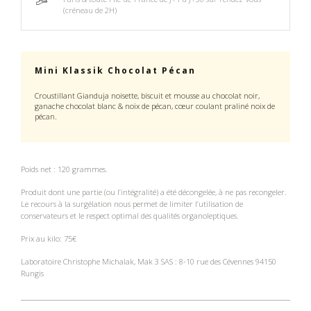
(créneau de 2H)​
Mini Klassik Chocolat Pécan
Croustillant Gianduja noisette, biscuit et mousse au chocolat noir,
ganache chocolat blanc & noix de pécan, cœur coulant praliné noix de
pécan.
Poids net : 120 grammes.
Produit dont une partie (ou l’intégralité) a été décongelée, à ne pas recongeler.
Le recours à la surgélation nous permet de limiter l’utilisation de
conservateurs et le respect optimal des qualités organoleptiques.
Prix au kilo
: 75€
Laboratoire Christophe Michalak, Mak 3 SAS : 8-10 rue des Cévennes 94150
Rungis