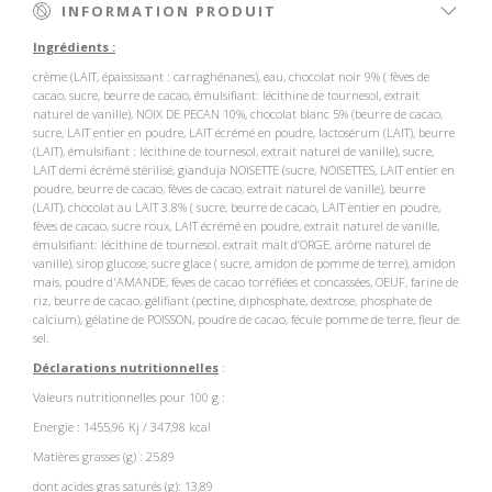
INFORMATION PRODUIT
Ingrédients :
crème (LAIT, épaississant : carraghénanes), eau, chocolat noir 9% ( fèves de
cacao, sucre, beurre de cacao, émulsifiant: lécithine de tournesol, extrait
naturel de vanille), NOIX DE PECAN 10%, chocolat blanc 5% (beurre de cacao,
sucre, LAIT entier en poudre, LAIT écrémé en poudre, lactosérum (LAIT), beurre
(LAIT), émulsifiant : lécithine de tournesol, extrait naturel de vanille), sucre,
LAIT demi écrémé stérilisé, gianduja NOISETTE (sucre, NOISETTES, LAIT entier en
poudre, beurre de cacao, fèves de cacao, extrait naturel de vanille), beurre
(LAIT), chocolat au LAIT 3.8% ( sucre, beurre de cacao, LAIT entier en poudre,
fèves de cacao, sucre roux, LAIT écrémé en poudre, extrait naturel de vanille,
émulsifiant: lécithine de tournesol, extrait malt d’ORGE, arôme naturel de
vanille), sirop glucose, sucre glace ( sucre, amidon de pomme de terre), amidon
mais, poudre d'AMANDE, fèves de cacao torréfiées et concassées, OEUF, farine de
riz, beurre de cacao, gélifiant (pectine, diphosphate, dextrose, phosphate de
calcium), gélatine de POISSON, poudre de cacao, fécule pomme de terre, fleur de
sel.
Déclarations nutritionnelles
:
Valeurs nutritionnelles pour 100 g :
Energie : 1455,96 Kj / 347,98 kcal
Matières grasses (g) : 25,89
dont acides gras saturés (g): 13,89