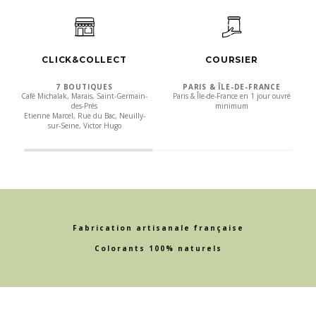
CLICK&COLLECT
COURSIER
7 BOUTIQUES
PARIS & ÎLE-DE-FRANCE
Café Michalak, Marais, Saint-Germain-
Paris & Île-de-France en 1 jour ouvré
des-Prés
minimum
Etienne Marcel, Rue du Bac, Neuilly-
sur-Seine, Victor Hugo
Fabrication artisanale française
Colorants 100% naturels