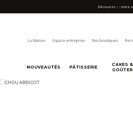
Découvrez
ici
notre s
La Maison
Espace entreprise
Nos boutiques
Rec
CAKES 
NOUVEAUTÉS
PÂTISSERIE
GOÛTER