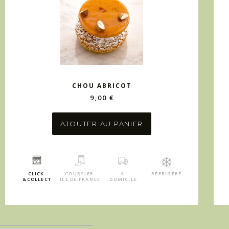
CHOU ABRICOT
9,00 €
AJOUTER AU PANIER
CLICK
COURSIER
A
RÉFRIGÉRÉ
&COLLECT
ILE DE FRANCE
DOMICILE