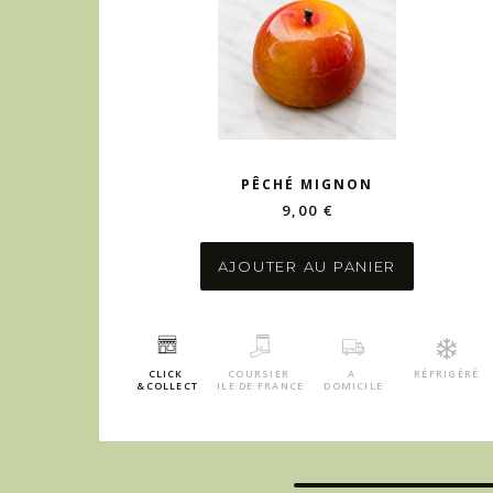
PÊCHÉ MIGNON
9,00 €
AJOUTER AU PANIER
CLICK
COURSIER
A
RÉFRIGÉRÉ
&COLLECT
ILE DE FRANCE
DOMICILE