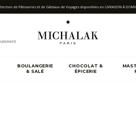
élection de Pâtisseries et de Gâteaux de Voyages disponibles en LIVRAISON
À
DOMIC
rutement
&
BOULANGERIE
CHOCOLAT &
MAST
& SALÉ
ÉPICERIE