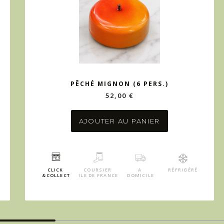
PÊCHÉ MIGNON (6 PERS.)
52,00 €
AJOUTER AU PANIER
CLICK
COURSIER
A
RÉFRIGÉRÉ
&COLLECT
ILE DE FRANCE
DOMICILE