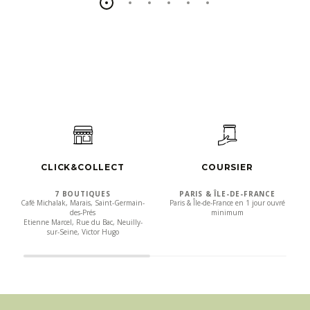
CLICK&COLLECT
COURSIER
7 BOUTIQUES
PARIS & ÎLE-DE-FRANCE
Café Michalak, Marais, Saint-Germain-
Paris & Île-de-France en 1 jour ouvré
des-Prés
minimum
Etienne Marcel, Rue du Bac, Neuilly-
sur-Seine, Victor Hugo