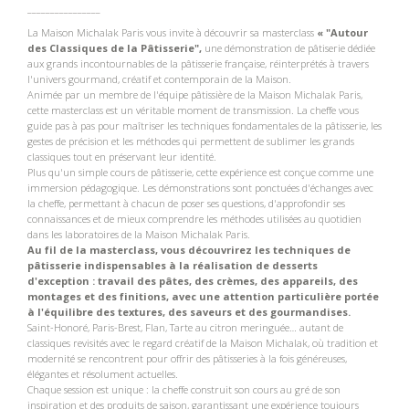
________________
La Maison Michalak Paris vous invite à découvrir sa masterclass
« "Autour
des Classiques de la Pâtisserie",
une démonstration de pâtiserie dédiée
aux grands incontournables de la pâtisserie française, réinterprétés à travers
l'univers gourmand, créatif et contemporain de la Maison.
Animée par un membre de l'équipe pâtissière de la Maison Michalak Paris,
cette masterclass est un véritable moment de transmission. La cheffe vous
guide pas à pas pour maîtriser les techniques fondamentales de la pâtisserie, les
gestes de précision et les méthodes qui permettent de sublimer les grands
classiques tout en préservant leur identité.
Plus qu'un simple cours de pâtisserie, cette expérience est conçue comme une
immersion pédagogique. Les démonstrations sont ponctuées d'échanges avec
la cheffe, permettant à chacun de poser ses questions, d'approfondir ses
connaissances et de mieux comprendre les méthodes utilisées au quotidien
dans les laboratoires de la Maison Michalak Paris.
Au fil de la masterclass, vous découvrirez les techniques de
pâtisserie indispensables à la réalisation de desserts
d'exception : travail des pâtes, des crèmes, des appareils, des
montages et des finitions, avec une attention particulière portée
à l'équilibre des textures, des saveurs et des gourmandises.
Saint-Honoré, Paris-Brest, Flan, Tarte au citron meringuée… autant de
classiques revisités avec le regard créatif de la Maison Michalak, où tradition et
modernité se rencontrent pour offrir des pâtisseries à la fois généreuses,
élégantes et résolument actuelles.
Chaque session est unique : la cheffe construit son cours au gré de son
inspiration et des produits de saison, garantissant une expérience toujours