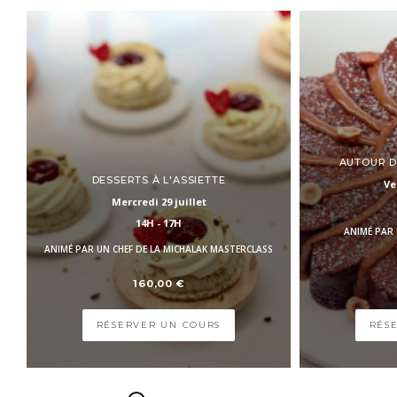
AUTOUR D
DESSERTS À L'ASSIETTE
Ve
Mercredi 29 juillet
14H - 17H
ANIMÉ PAR 
ANIMÉ PAR UN CHEF DE LA MICHALAK MASTERCLASS
160,00 €
RÉSERVER UN COURS
RÉS