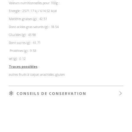
Valeurs nutritionnelles pour 100g :
Energie : 2571.17
kj
/ 614.52
kcal
Matières grasses
(g) : 42.51
Dont acides gras saturés (g) :
18.54
Glucides (g) :
43.98
Dont
sucres (g) :
41.71
Protéines (g) :
9.53
sel (g) : 0.12
Traces possibles
:
autres fruits à coque, arachides
, gluten
CONSEILS DE CONSERVATION