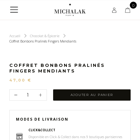
0
Accueil
Chocolat & Épicerie
Coffret Bonbons Pralinés Fingers Mendiants
COFFRET BONBONS PRALINÉS
FINGERS MENDIANTS
47,00 €
AJOUTER AU PANIER
MODES DE LIVRAISON
CLICK&COLLECT
Disponible en Click & Collect dans nos 9 boutiques parisiennes