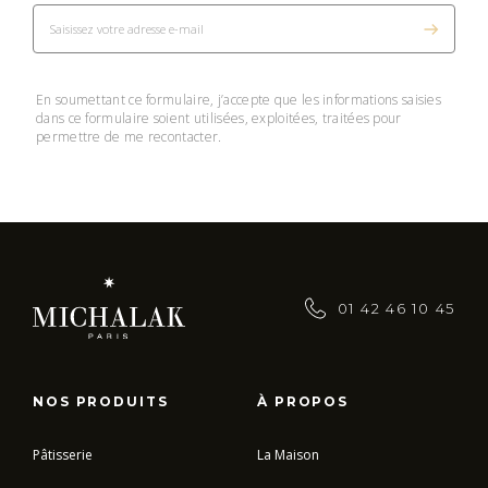
En soumettant ce formulaire, j’accepte que les informations saisies
dans ce formulaire soient utilisées, exploitées, traitées pour
permettre de me recontacter.
01 42 46 10 45
NOS PRODUITS
À PROPOS
Pâtisserie
La Maison