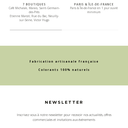
7 BOUTIQUES
PARIS & ÎLE-DE-FRANCE
Café Michalak, Marais, Saint-Germain-
Paris & Île-de-France en 1 jour ouvré
des-Prés
minimum
Etienne Marcel, Rue du Bac, Neuilly-
sur-Seine, Victor Hugo
Fabrication artisanale française
Colorants 100% naturels
NEWSLETTER
Inscrivez-vous à notre newsletter pour recevoir nos actualités, offres
commerciales et invitations aux événements