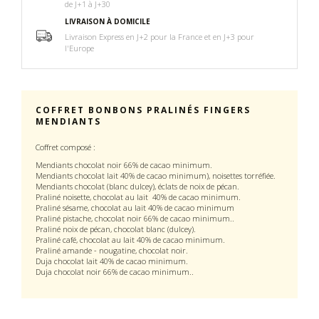
de J+1 à J+30
LIVRAISON À DOMICILE
Livraison Express en J+2 pour la France et en J+3 pour
l'Europe
COFFRET BONBONS PRALINÉS FINGERS
MENDIANTS
Coffret composé :
Mendiants chocolat noir 66% de cacao minimum.
Mendiants chocolat lait 40% de cacao minimum), noisettes torréfiée.
Mendiants chocolat (blanc dulcey), éclats de noix de pécan.
Praliné noisette, chocolat au lait 40% de cacao minimum.
Praliné sésame, chocolat au lait
40% de cacao minimum
Praliné pistache, chocolat noir
66% de cacao minimum.
.
Praliné noix de pécan, chocolat blanc (dulcey).
Praliné café, chocolat au lait
40% de cacao minimum
.
Praliné amande - nougatine, chocolat noir.
Duja chocolat lait
40% de cacao minimum
.
Duja chocolat noir
66% de cacao minimum.
.