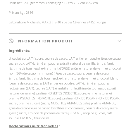
Poids net : 200 grammes. Packaging : 12 cm x 12 cm x 2,7 cm.
Prix au kg : 235€
Laboratoire Michalak, MAK 3 | 8-10 rue des Cévennes 94150 Rungis
INFORMATION PRODUIT
Ingrédients:
chocolat au LAIT ( sucre, beurre de cacao, LAIT entier en poudre, fèves de cacao,
sucre roux, LAIT écrémé en poudre, extrait
naturel de vanille, émulsifiant:
lécithine de tournesol, extrait malt d’ORGE, arôme naturel de vanille), chocolat
noir (66% de
cacao minimum) ( fèves de cacao, sucre, beurre de cacao,
émulsifiant: lécithine de tournesol, extrait naturel de vanille), chocolat
blanc
(beurre de cacao, sucre, LAIT entier en poudre, LAIT écrémé en poudre,
lactosérum
(LAIT), beurre (LAIT), émulsifiant :
lécithine
de tournesol, extrait
naturel de vanille), praliné NOISETTES (NOISETTE, sucre, vanille naturelle),
praline
PISTACHES ( PISTACHE, sucre), praliné NOIX DE PECAN (NOIX DE PECAN,
sucre),
praline au café
(
s
ucre
, NOISETTES, AMANDES, café
)
,
praline
AMANDE,
grué
de cacao (fèves de cacao torréfiées et
concassées), beurre de cacao, sucre
glace ( sucre, amidon de pomme de terre), SESAME, sirop de glucose, café
soluble, LACTOSE, fleur de sel
.
Déclarations nutritionnelles
: