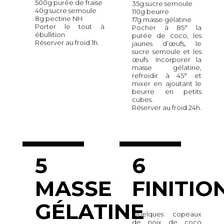
500g purée de fraise
35g sucre semoule
40g sucre semoule
110g beurre
8g pectine NH
17g masse gélatine
Porter le tout à
Pocher à 85° la
ébullition
purée de coco, les
Réserver au froid 1h.
jaunes d’œufs, le
sucre semoule et les
œufs. Incorporer la
masse gélatine,
refroidir à 45° et
mixer en ajoutant le
beurre en petits
cubes.
Réserver au froid 24h.
5
6
MASSE
FINITIO
GÉLATINE
Quelques copeaux
de noix de coco