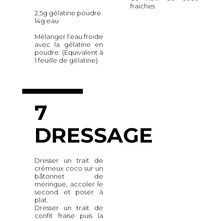
fraiches
2,5g gélatine poudre
14g eau
Mélanger l’eau froide
avec la gélatine en
poudre. (Equivalent à
1 feuille de gélatine)
7
DRESSAGE
Dresser un trait de
crémeux coco sur un
bâtonnet de
meringue, accoler le
second et poser à
plat.
Dresser un trait de
confit fraise puis la