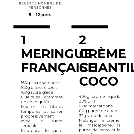
RECETTE NOMBRE DE
PERSONNES
5 - 12 pers
1
2
MERINGUE
CRÈME
FRANÇAISE
CHANTI
COCO
160g sucre semoule
160g blancs d’œufs
160g sucre glace
400g crème liquide
Quelques grammes
35% UHT
de coco grillée
120g mascarpone
Monter les blancs
80g purée de coco
tempérés et serrer
32g sirop de coco
progressivement
Mélanger la crème,
avec le sucre
le mascarpone, la
semoule.
purée de coco et le
Incorporer le sucre