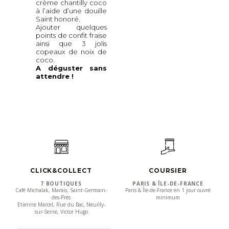
crème chantilly coco
à l’aide d’une douille
Saint honoré.
Ajouter quelques
points de confit fraise
ainsi que 3 jolis
copeaux de noix de
coco.
A déguster sans
attendre !
CLICK&COLLECT
COURSIER
7 BOUTIQUES
PARIS & ÎLE-DE-FRANCE
Café Michalak, Marais, Saint-Germain-
Paris & Île-de-France en 1 jour ouvré
des-Prés
minimum
Etienne Marcel, Rue du Bac, Neuilly-
sur-Seine, Victor Hugo