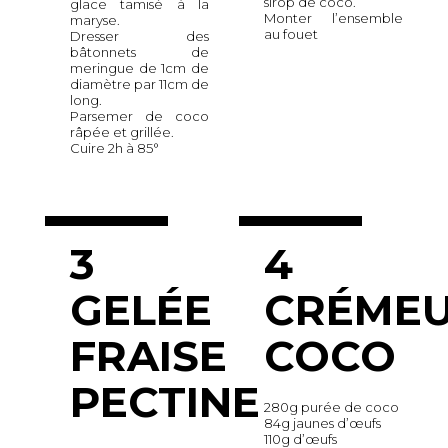
sirop de coco.
glace tamisé à la
Monter l’ensemble
maryse.
au fouet
Dresser des
bâtonnets de
meringue de 1cm de
diamètre par 11cm de
long.
Parsemer de coco
râpée et grillée.
Cuire 2h à 85°
3
4
GELÉE
CRÉME
FRAISE
COCO
PECTINE
280g purée de coco
84g jaunes d’œufs
110g d’œufs