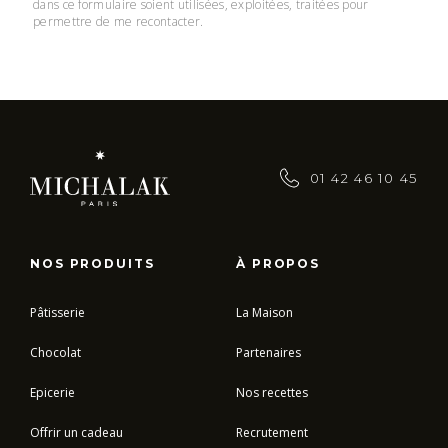
dans ce formulaire soient utilisées, exploitées, traitées pour
permettre de me recontacter.
01 42 46 10 45
NOS PRODUITS
À PROPOS
Pâtisserie
La Maison
Chocolat
Partenaires
Epicerie
Nos recettes
Offrir un cadeau
Recrutement