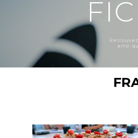
FI
Retrouvez
ainsi q
FR