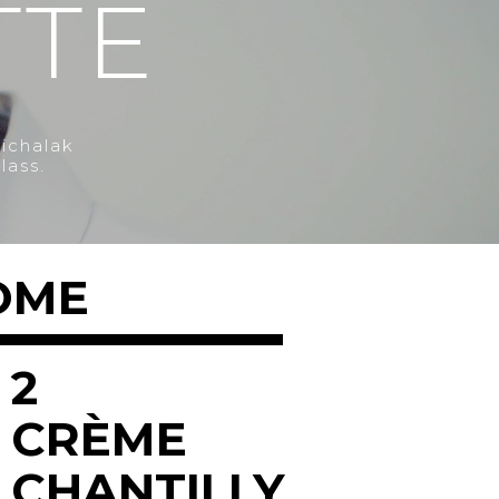
TTE
Michalak
lass.
OME
2
CRÈME
CHANTILLY