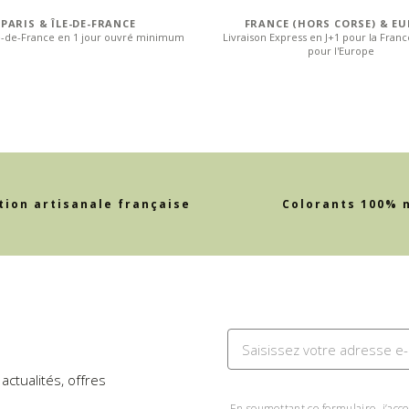
PARIS & ÎLE-DE-FRANCE
FRANCE (HORS CORSE) & E
le-de-France en 1 jour ouvré minimum
Livraison Express en J+1 pour la Franc
pour l'Europe
tion artisanale française
Colorants 100% 
actualités, offres
En soumettant ce formulaire, j’acce