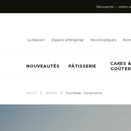
Découvrez
ici
notre s
La Maison
Espace entreprise
Nos boutiques
Rec
CAKES 
NOUVEAUTÉS
PÂTISSERIE
GOÛTER
Accueil
Recettes
Framboise - Cardamome