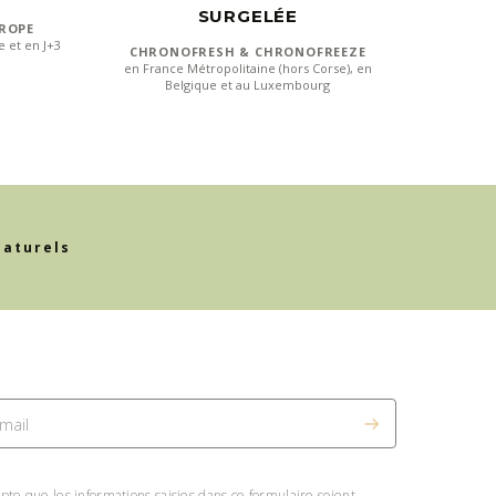
SURGELÉE
UROPE
e et en J+3
CHRONOFRESH & CHRONOFREEZE
en France Métropolitaine (hors Corse), en
Belgique et au Luxembourg
naturels
pte que les informations saisies dans ce formulaire soient