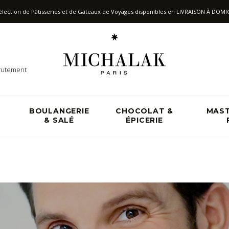
élection de Pâtisseries et de Gâteaux de Voyages disponibles en LIVRAISON
À
DOMIC
rutement
&
BOULANGERIE
CHOCOLAT &
MAST
& SALÉ
ÉPICERIE