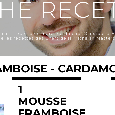
CHE RECE
 ici la recette du mercredi du chef Christophe 
ue les recettes des Chefs de la Michalak Masterc
AMBOISE - CARDAM
1
MOUSSE
FRAMBOISE