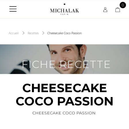
0
Accueil
Recettes
Cheesecake Coco Passion
FICHE RECETTE
Retrouvez ici la recette du mercredi du chef
CHEESECAKE
Christophe Michalak
ainsi que les recettes des Chefs de la Michalak
Masterclass.
COCO PASSION
CHEESECAKE COCO PASSION