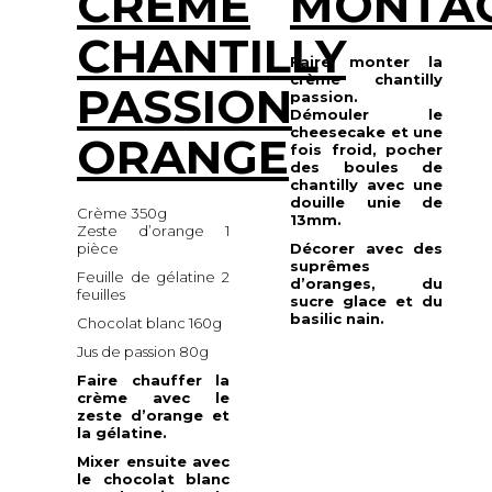
CRÈME
MONTA
CHANTILLY
Faire monter la
crème chantilly
PASSION
passion.
Démouler le
cheesecake et une
ORANGE
fois froid, pocher
des boules de
chantilly avec une
douille unie de
Crème 350g
13mm.
Zeste d’orange 1
pièce
Décorer avec des
suprêmes
Feuille de gélatine 2
d’oranges, du
feuilles
sucre glace et du
basilic nain.
Chocolat blanc 160g
Jus de passion 80g
Faire chauffer la
crème avec le
zeste d’orange et
la gélatine.
Mixer ensuite avec
le chocolat blanc