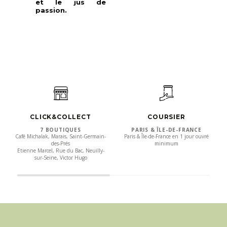
et le jus de
passion.
CLICK&COLLECT
COURSIER
7 BOUTIQUES
PARIS & ÎLE-DE-FRANCE
Café Michalak, Marais, Saint-Germain-
Paris & Île-de-France en 1 jour ouvré
des-Prés
minimum
Etienne Marcel, Rue du Bac, Neuilly-
sur-Seine, Victor Hugo