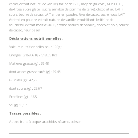
cacao, extrait naturel de vanille), farine de BLE, sirop de glucose , NOISETTES,
dextrose, sucre glace ( sucre, amidon de pomme de terre), chocolat au LAIT (
sucre, beurre de cacao, LAIT entier en poudre, fèves de cacao, sucre roux, LAIT
écrémé en poudre, extrait naturel de vanille, émulsifiant: lécithine de
tournesol, extrait malt d’ORGE, arôme naturel de vanille), chocolat noir, beurre
de cacao, fleur de sel.
Déclarations nutritionnelles
:
Valeurs nutritionnelles pour 100g :
Energie : 2169, 6 Kj / 518,55 Kcal
Matières grasses (g) : 36,48
dont acides gras saturés (g) : 19,48
Glucides (g) : 42,22
dont sucres (g) : 28,67
Protéines (g) : 4,65
Sel (g) : 0,17
Traces possibles
:
Autres fruits à coque, arachides, sésame, poisson.