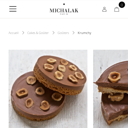
0
Accueil
Cakes & Goûter
Goûters
Krumchy