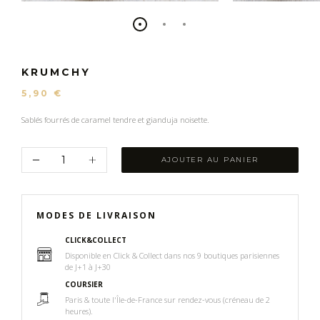
KRUMCHY
5,90 €
Sablés fourrés de caramel tendre et gianduja noisette.
AJOUTER AU PANIER
MODES DE LIVRAISON
CLICK&COLLECT
Disponible en Click & Collect dans nos 9 boutiques parisiennes
de J+1 à J+30
COURSIER
Paris & ​toute l'Île-de-France​ sur rendez-vous (créneau de 2
heures)​.