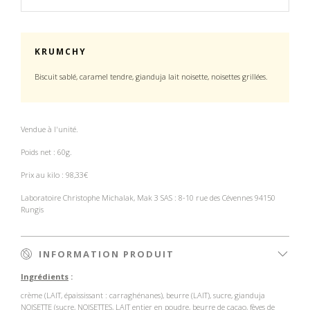
KRUMCHY
Biscuit sablé, caramel tendre, gianduja lait noisette, noisettes grillées.
Vendue à l'unité.
Poids net : 60g.
Prix au kilo : 98,33€
Laboratoire Christophe Michalak, Mak 3 SAS : 8-10 rue des Cévennes 94150
Rungis
INFORMATION PRODUIT
Ingrédients
:
crème (LAIT, épaississant : carraghénanes), beurre (LAIT), sucre, gianduja
NOISETTE (sucre, NOISETTES, LAIT entier en poudre, beurre de cacao, fèves de