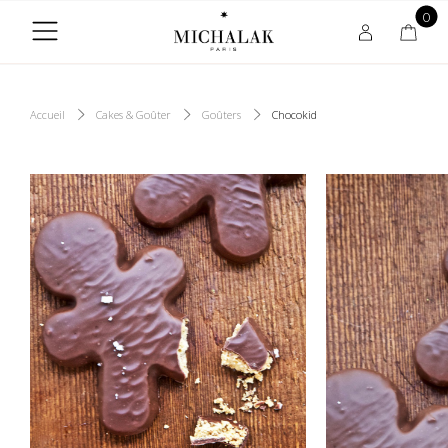
0
Accueil
Cakes & Goûter
Goûters
Chocokid