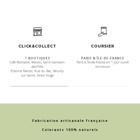
CLICK&COLLECT
COURSIER
7 BOUTIQUES
PARIS & ÎLE-DE-FRANCE
Café Michalak, Marais, Saint-Germain-
Paris & Île-de-France en 1 jour ouvré
des-Prés
minimum
Etienne Marcel, Rue du Bac, Neuilly-
sur-Seine, Victor Hugo
Fabrication artisanale française
Colorants 100% naturels