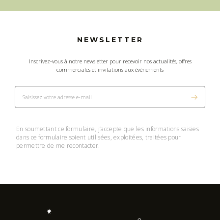
NEWSLETTER
Inscrivez-vous à notre newsletter pour recevoir nos actualités, offres
commerciales et invitations aux événements
En soumettant ce formulaire, j’accepte que les informations saisies
dans ce formulaire soient utilisées, exploitées, traitées pour
permettre de me recontacter.