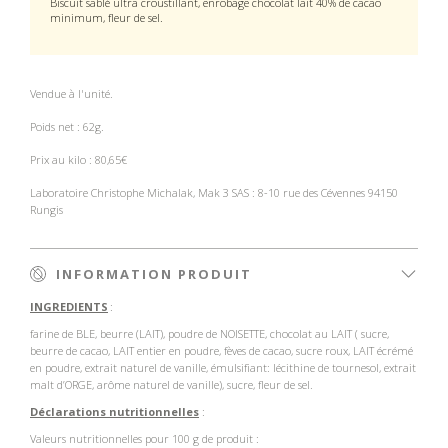
Biscuit sablé ultra croustillant, enrobage chocolat lait 40% de cacao
minimum, fleur de sel.
Vendue à l'unité.
Poids net : 62g.
Prix au kilo : 80,65€
Laboratoire Christophe Michalak, Mak 3 SAS : 8-10 rue des Cévennes 94150
Rungis
INFORMATION PRODUIT
INGREDIENTS
:
farine de BLE, beurre (LAIT), poudre de NOISETTE, chocolat au LAIT ( sucre,
beurre de cacao, LAIT entier en poudre, fèves de cacao, sucre roux, LAIT écrémé
en poudre, extrait naturel de vanille, émulsifiant: lécithine de tournesol, extrait
malt d’ORGE, arôme naturel de vanille), sucre, fleur de sel.
Déclarations nutritionnelles
:
Valeurs nutritionnelles pour 100 g de produit :