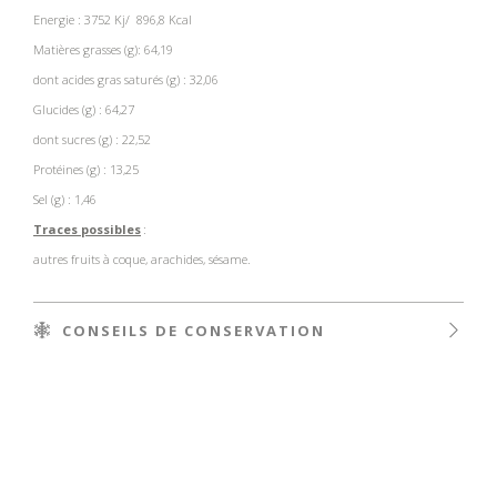
Energie : 3752 Kj/ 896,8 Kcal
Matières grasses (g): 64,19
dont acides gras saturés (g) : 32,06
Glucides (g) : 64,27
dont sucres (g) : 22,52
Protéines (g) : 13,25
Sel (g) : 1,46
Traces possibles
:
autres fruits à coque, arachides, sésame.
CONSEILS DE CONSERVATION