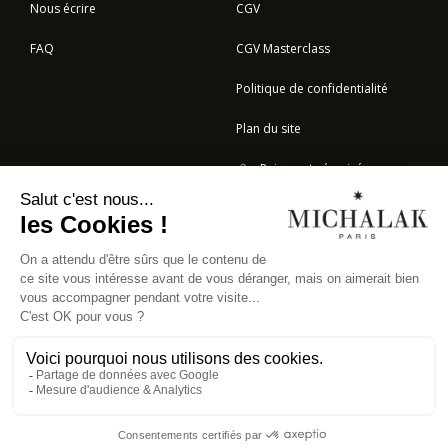
Nous écrire
CGV
FAQ
CGV Masterclass
Politique de confidentialité
Plan du site
Paiement sécurisé
BOULANGERIE
© 2023 - CHRISTOPHE MICHALAK - TOUS DROITS RÉSERVÉS -
BY SERUM
AND CO
–
AGENCE DIGITALE
CHOCOKID