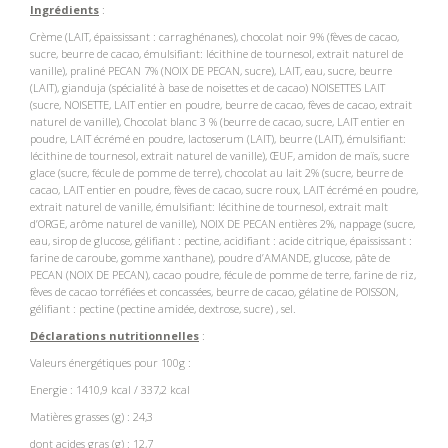
Ingrédients
:
Crème (LAIT, épaississant : carraghénanes), chocolat noir 9% (fèves de cacao,
sucre, beurre de cacao, émulsifiant: lécithine de tournesol, extrait naturel de
vanille), praliné PECAN 7% (NOIX DE PECAN, sucre), LAIT, eau, sucre, beurre
(LAIT), gianduja (spécialité à base de noisettes et de cacao) NOISETTES LAIT
(sucre, NOISETTE, LAIT entier en poudre, beurre de cacao, fèves de cacao, extrait
naturel de vanille), Chocolat blanc 3 % (beurre de cacao, sucre, LAIT entier en
poudre, LAIT écrémé en poudre, lactoserum (LAIT), beurre (LAIT), émulsifiant:
lécithine de tournesol, extrait naturel de vanille), ŒUF, amidon de maïs, sucre
glace (sucre, fécule de pomme de terre), chocolat au lait 2% (sucre, beurre de
cacao, LAIT entier en poudre, fèves de cacao, sucre roux, LAIT écrémé en poudre,
extrait naturel de vanille, émulsifiant: lécithine de tournesol, extrait malt
d’ORGE, arôme naturel de vanille), NOIX DE PECAN entières 2%, nappage (sucre,
eau, sirop de glucose, gélifiant : pectine, acidifiant : acide citrique, épaississant :
farine de caroube, gomme xanthane), poudre d’AMANDE, glucose, pâte de
PECAN (NOIX DE PECAN), cacao poudre, fécule de pomme de terre, farine de riz,
fèves de cacao torréfiées et concassées, beurre de cacao, gélatine de POISSON,
gélifiant : pectine (pectine amidée, dextrose, sucre) , sel.
Déclarations nutritionnelles
:
Valeurs énergétiques pour 100g :
Energie : 1410,9 kcal / 337,2 kcal
Matières grasses (g) : 24,3
dont acides gras (g) : 12,7