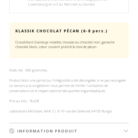
Luxembourg en J+3 du Mercredi au Samedi
KLASSIK CHOCOLAT PÉCAN (6-8 pers.)
Croustillant Gianduja noisette, mousse au chocolat noir, ganache
chocolat blanc, cœur coulant praliné & noix de pécan.
Poids net : 680 grammes.
Produit dont une partie (ou l’intégralité) a été décongelée, à ne pas recongeler.
Le recours à la surgélation nous permet de limiter l’utilisation de
conservateurs et le respect optimal des qualités organoleptiques.
Prix au kilo
: 76,47€
Laboratoire Michalak, MAK 3 | 8-10 rue des Cévennes 94150 Rungis
INFORMATION PRODUIT