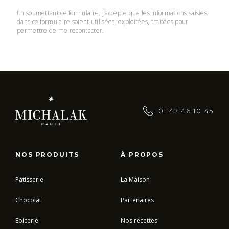
En soumettant ce formulaire, j’accepte que les informations saisies
dans ce formulaire soient utilisées, exploitées, traitées pour
permettre de me recontacter.
01 42 46 10 45
NOS PRODUITS
À PROPOS
Pâtisserie
La Maison
Chocolat
Partenaires
Epicerie
Nos recettes