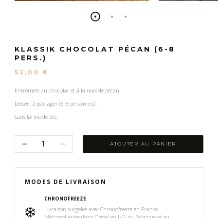
KLASSIK CHOCOLAT PÉCAN (6-8
PERS.)
52,00 €
Entremets au chocolat et à la noix de pécan.
Dessert à partager (6-8 personnes).
Sans farine de blé.
AJOUTER AU PANIER
MODES DE LIVRAISON
CHRONOFREEZE
Livraison surgelée avec Chronofreeze en France
Métropolitaine (hors Corse) en J+2, en Belgique et au