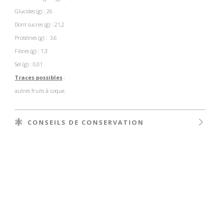
Glucides (g) : 26
Dont sucres (g) : 21,2
Protéines (g) : 3,6
Fibres (g) : 1,3
Sel (g) : 0,01
Traces possibles
:
autres fruits à coque.
CONSEILS DE CONSERVATION