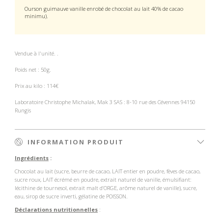
Ourson guimauve vanille enrobé de chocolat au lait 40% de cacao
minimu).
Vendue à l'unité.
.
Poids net : 50g.
Prix au kilo : 114€
Laboratoire Christophe Michalak, Mak 3 SAS : 8-10 rue des Cévennes 94150
Rungis
INFORMATION PRODUIT
Ingrédients
:
Chocolat au lait (sucre, beurre de cacao, LAIT entier en poudre, fèves de cacao,
sucre roux, LAIT écrémé en poudre, extrait naturel de vanille, émulsifiant:
lécithine de tournesol, extrait malt d’ORGE, arôme naturel de vanille), sucre,
eau, sirop de sucre inverti, gélatine de POISSON.
Déclarations nutritionnelles
: