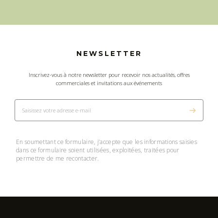
NEWSLETTER
Inscrivez-vous à notre newsletter pour recevoir nos actualités, offres
commerciales et invitations aux événements
En soumettant ce formulaire, j’accepte que les informations saisies
dans ce formulaire soient utilisées, exploitées, traitées pour
permettre de me recontacter.