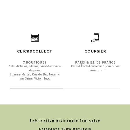
CLICK&COLLECT
COURSIER
7 BOUTIQUES
PARIS & ÎLE-DE-FRANCE
Café Michalak, Marais, Saint-Germain-
Paris & Île-de-France en 1 jour ouvré
des-Prés
minimum
Etienne Marcel, Rue du Bac, Neuilly-
sur-Seine, Victor Hugo
Fabrication artisanale française
Colorants 100% naturels