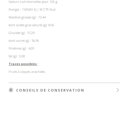
Valeurs nutritionnelles pour 100 g :
Energie : 1545,83 Kj / 367,79 Kcal
Matières grasses (g) : 13,44
dont acides gras saturés (g): 8,06
Glucides (g) : 57,29
dont sucres (g) : 56,96
Protéines (g) : 4,09
Sel (g) : 0,08
Traces possibles
:
Fruits à coques, arachides.
CONSEILS DE CONSERVATION