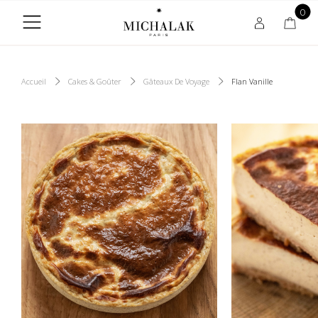
0
Accueil
Cakes & Goûter
Gâteaux De Voyage
Flan Vanille