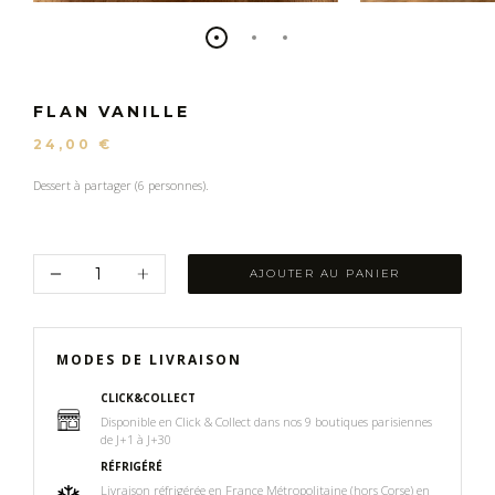
FLAN VANILLE
24,00 €
Dessert à partager (6 personnes).
AJOUTER AU PANIER
MODES DE LIVRAISON
CLICK&COLLECT
Disponible en Click & Collect dans nos 9 boutiques parisiennes
de J+1 à J+30
RÉFRIGÉRÉ
Livraison réfrigérée en France Métropolitaine (hors Corse) en