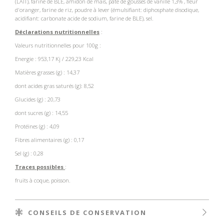
(LAIT), farine de BLE, amidon de maïs, pâte de gousses de vanille 1,3% , fleur
d'oranger, farine de riz, poudre à lever (émulsifiant: diphosphate disodique,
acidifiant: carbonate acide de sodium, farine de BLE), sel.
Déclarations nutritionnelles
:
Valeurs nutritionnelles pour 100g :
Energie : 953,17 Kj / 229,23 Kcal
Matières grasses (g) : 14,37
dont acides gras saturés (g): 8,52
Glucides (g) : 20,73
dont sucres (g) : 14,55
Protéines (g) : 4,09
Fibres alimentaires (g) : 0,17
Sel (g) : 0,28
Traces possibles
:
fruits à coque, poisson.
CONSEILS DE CONSERVATION