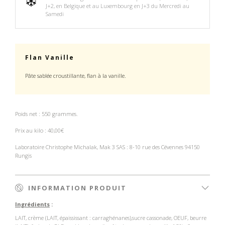
J+2, en Belgique et au Luxembourg en J+3 du Mercredi au
Samedi
Flan Vanille
Pâte sablée croustillante, flan à la vanille.
Poids net :
550 grammes.
Prix au kilo : 40,00€
Laboratoire Christophe Michalak, Mak 3 SAS : 8-10 rue des Cévennes 94150
Rungis
INFORMATION PRODUIT
Ingrédients
:
LAIT, crème (LAIT, épaississant : carraghénanes),sucre cassonade, OEUF, beurre