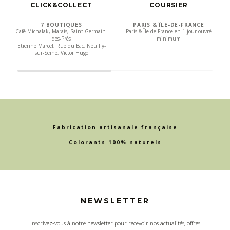
CLICK&COLLECT
COURSIER
7 BOUTIQUES
PARIS & ÎLE-DE-FRANCE
Café Michalak, Marais, Saint-Germain-
Paris & Île-de-France en 1 jour ouvré
des-Prés
minimum
Etienne Marcel, Rue du Bac, Neuilly-
sur-Seine, Victor Hugo
Fabrication artisanale française
Colorants 100% naturels
NEWSLETTER
Inscrivez-vous à notre newsletter pour recevoir nos actualités, offres