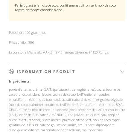
Parfait glacé à la noix de coco, confit ananas citron vert, noix de coco
râpées, enrobage chocolat blanc.
Poids net : 100 grammes.
Prix au kilo : 80€
Laboratoire Michalak, MAK 3 | 8-10 rue des Cévennes 94150 Rungis
INFORMATION PRODUIT
Ingrédients
:
purée d’ananas, crème (LAIT, épaississant : carraghénanes), sucre, beurre de
cacao, chocolat blanc (sucre, beurre de cacao, LAIT entier en poudre,
émulsifiant : lécithine de tournesol, extrait naturel de vanille), graisse végétale
(noix de coco, palmiste); poudre de LAIT écrémé; émulsifiant: lécithine de SOJA,
OEUF, purée de noix de coco (lait de coco (dont protéines de LAIT) ,sucre), beurre
(LAIT), farine de BLE, pâte d'AMANDE (2.7%) (AMANDES, sucre, eau, sirop de
sucre inverti, éthanol), sucre inverti, purée de citron vert, noix de coco râpée,
gélatine de POISSON, pâte de gousses de vanille, émulsifiant: diphosphate
disodique, acidifiant: carbonate acide de sodium, maltodextrine.