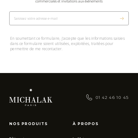
commerciales et invitations aux événements
En soumettant ce formulaire, j’accepte que les informations saisies
dans ce formulaire soient utilisées, exploitées, traitées pour
permettre de me recontacter.
01 42 46 10 45
NOS PRODUITS
À PROPOS