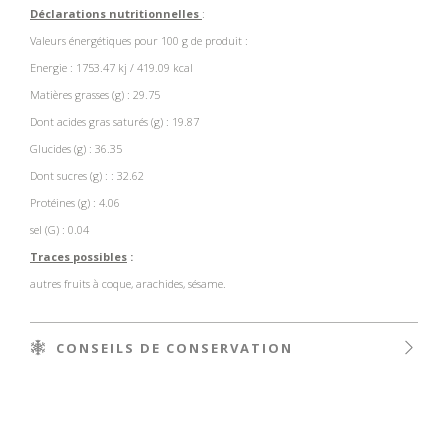
Déclarations nutritionnelles
:
Valeurs énergétiques pour 100 g de produit :
Energie :
1753.47 kj / 419.09 kcal
Matières grasses (g) :
29.75
Dont acides gras saturés (g) :
19.87
Glucides (g) :
36.35
Dont sucres (g) :
: 32.62
Protéines (g) :
4.06
sel (G) :
0.04
Traces possibles
:
autres fruits à coque, arachides, sésame.
CONSEILS DE CONSERVATION