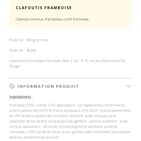
CLAFOUTIS FRAMBOISE
Clafoutis crémeux, f
ramboises, c
onfit framboise.
Poids net : 580 grammes.
Poids net : 48,28€
Laboratoire Christophe Michalak, Mak 3 SAS : 8-10 rue des Cévennes 94150
Rungis
INFORMATION PRODUIT
Ingrédients
:
framboise (25%) , crème
(LAIT,
é
paississant : carragh
é
nanes), cr
è
me fraiche
(cr
è
me pasteuris
é
e (LAIT), ferments lactiques (LAIT)), OEUF ,
mascarpone
(cr
è
me
de LAIT de vache pasteuris
é
, correcteur d'acidit
é
: acide citrique), sucre
cassonade, farine de BLE, sirop de glucose, g
é
lifiant : pectine, acidifiant : acide
citrique,
é
paississant : farine de caroube
et
gomme xanthane, pur
é
e de
framboise
(1.8%), pur
é
e de citron jaune, g
é
lifiant (pectine
amid
é
e, diphosphate,
dextrose, phosphate de calcium).