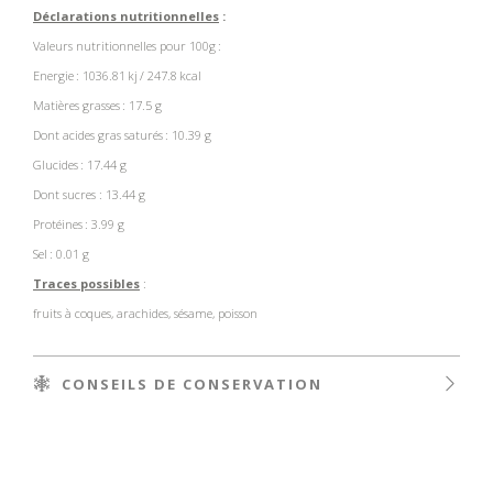
Déclarations nutritionnelles
:
Valeurs nutritionnelles pour 100g :
Energie :
1036.81
kj
/ 247.8 kcal
Matières grasses : 17.5
g
Dont
acides gras
saturés
: 10.39 g
Glucides : 17.44 g
Dont sucres : 13.44 g
Protéines : 3.99 g
Sel : 0.01 g
Traces possibles
:
fruits
à
coques, arachides, s
é
same, poisson
CONSEILS DE CONSERVATION