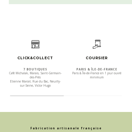
CLICK&COLLECT
COURSIER
7 BOUTIQUES
PARIS & ÎLE-DE-FRANCE
Café Michalak, Marais, Saint-Germain-
Paris & Île-de-France en 1 jour ouvré
des-Prés
minimum
Etienne Marcel, Rue du Bac, Neuilly-
sur-Seine, Victor Hugo
Fabrication artisanale française