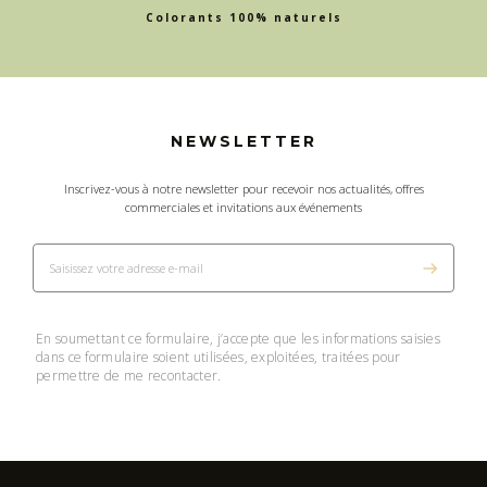
Colorants 100% naturels
NEWSLETTER
Inscrivez-vous à notre newsletter pour recevoir nos actualités, offres
commerciales et invitations aux événements
En soumettant ce formulaire, j’accepte que les informations saisies
dans ce formulaire soient utilisées, exploitées, traitées pour
permettre de me recontacter.