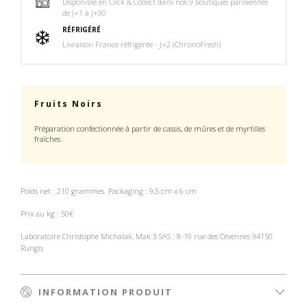
Disponible en Click & Collect dans nos 9 boutiques parisiennes
de J+1 à J+30
RÉFRIGÉRÉ
Livraison France réfrigérée - J+2 (ChronoFresh)
Fruits Noirs
Préparation confectionnée à partir de cassis, de mûres et de myrtilles
fraîches.
Poids net : 210 grammes. Packaging : 9,5 cm x 6 cm
Prix au kg : 50€
Laboratoire Christophe Michalak, Mak 3 SAS : 8-10 rue des Cévennes 94150
Rungis
INFORMATION PRODUIT