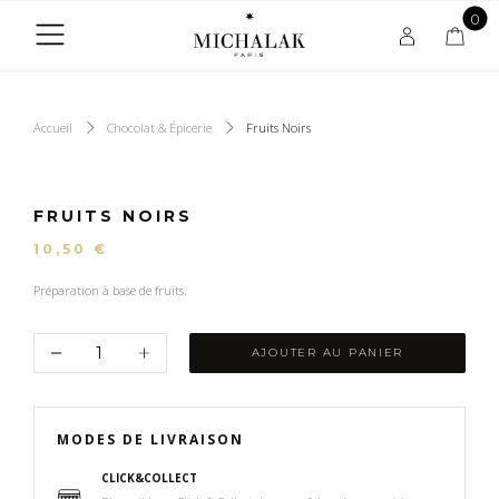
0
Accueil
Chocolat & Épicerie
Fruits Noirs
FRUITS NOIRS
10,50 €
Préparation à base de fruits.
AJOUTER AU PANIER
MODES DE LIVRAISON
CLICK&COLLECT