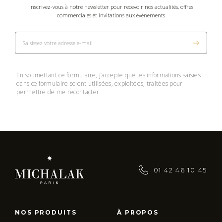
Inscrivez-vous à notre newsletter pour recevoir nos actualités, offres
commerciales et invitations aux événements
En soumettant ce formulaire, j’accepte que les informations saisies
dans ce formulaire soient utilisées, exploitées, traitées pour
permettre de me recontacter.
01 42 46 10 45
NOS PRODUITS
À PROPOS