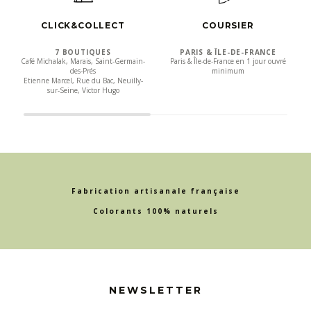
CLICK&COLLECT
COURSIER
7 BOUTIQUES
PARIS & ÎLE-DE-FRANCE
Café Michalak, Marais, Saint-Germain-
Paris & Île-de-France en 1 jour ouvré
des-Prés
minimum
Etienne Marcel, Rue du Bac, Neuilly-
sur-Seine, Victor Hugo
Fabrication artisanale française
Colorants 100% naturels
NEWSLETTER