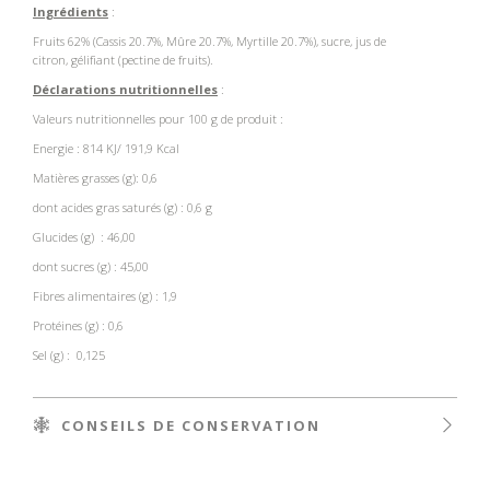
Ingrédients
:
Fruits 62% (Cassis 20.7%, Mûre 20.7%, Myrtille 20.7%), sucre, jus de
citron, gélifiant (pectine de fruits).
Déclarations nutritionnelles
:
Valeurs nutritionnelles pour 100 g de produit :
Energie : 814 KJ/ 191,9 Kcal
Matières grasses (g): 0,6
dont acides gras saturés (g) : 0,6 g
Glucides (g) : 46,00
dont sucres (g) : 45,00
Fibres alimentaires (g) : 1,9
Protéines (g) : 0,6
Sel (g) : 0,125
CONSEILS DE CONSERVATION