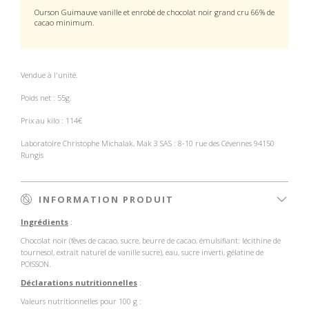
Ourson Guimauve vanille et enrobé de chocolat noir grand cru 66% de
cacao minimum.
Vendue à l'unité.
Poids net : 55g.
Prix au kilo : 114€
Laboratoire Christophe Michalak, Mak 3 SAS : 8-10 rue des Cévennes 94150
Rungis
INFORMATION PRODUIT
Ingrédients
:
Chocolat noir (fèves de cacao, sucre, beurre de cacao, émulsifiant: lécithine de
tournesol, extrait naturel de vanille sucre), eau, sucre inverti, gélatine de
POISSON.
Déclarations nutritionnelles
:
Valeurs nutritionnelles pour 100 g :