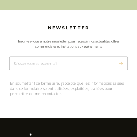
NEWSLETTER
Inscrivez-vous à notre newsletter pour recevoir nos actualités, offres
commerciales et invitations aux événements
En soumettant ce formulaire, j’accepte que les informations saisies
dans ce formulaire soient utilisées, exploitées, traitées pour
permettre de me recontacter.