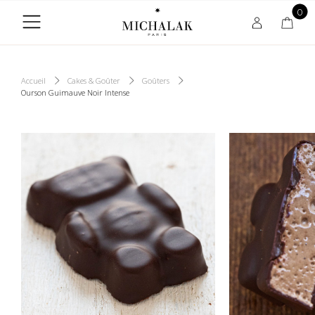
0
Accueil
Cakes & Goûter
Goûters
Ourson Guimauve Noir Intense