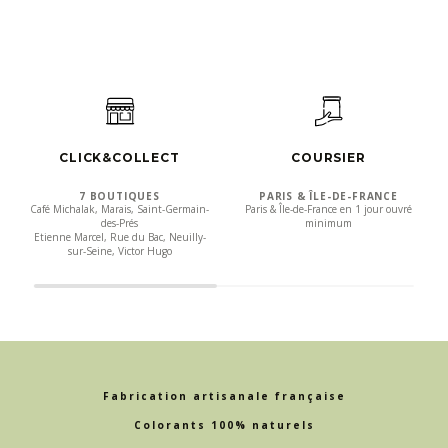
CLICK&COLLECT
COURSIER
7 BOUTIQUES
PARIS & ÎLE-DE-FRANCE
Café Michalak, Marais, Saint-Germain-
Paris & Île-de-France en 1 jour ouvré
des-Prés
minimum
Etienne Marcel, Rue du Bac, Neuilly-
sur-Seine, Victor Hugo
Fabrication artisanale française
Colorants 100% naturels