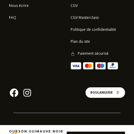
Nous écrire
CGV
FAQ
CGV Masterclass
Politique de confidentialité
Plan du site
Paiement sécurisé
BOULANGERIE
© 2023 - CHRISTOPHE MICHALAK - TOUS DROITS RÉSERVÉS -
BY SERUM
OURSON GUIMAUVE NOIR
AND CO
–
AGENCE DIGITALE