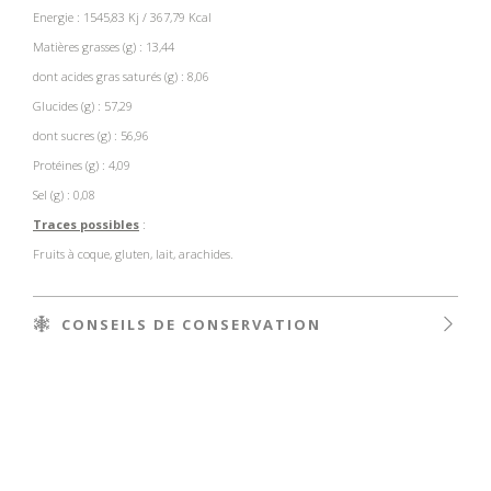
Energie : 1545,83 Kj / 367,79 Kcal
Matières grasses (g) : 13,44
dont acides gras saturés (g) : 8,06
Glucides (g) : 57,29
dont sucres (g) : 56,96
Protéines (g) : 4,09
Sel (g) : 0,08
Traces possibles
:
Fruits à coque, gluten, lait, arachides.
CONSEILS DE CONSERVATION