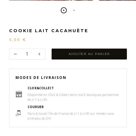
COOKIE LAIT CACAHUÈTE
5,50 €
AJOUTER AU PANIER
MODES DE LIVRAISON
CLICK&COLLECT
Disponible en Click & Collect dans nos 8 boutiques parisiennes
de J+1 à J+30.
COURSIER
Paris & ​toute l'Île-de-France​ ​de J+1 à J+30 sur rendez-vous
(créneau de 2H)​