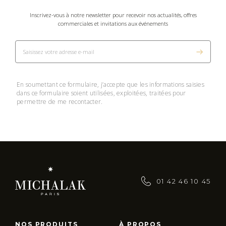
Inscrivez-vous à notre newsletter pour recevoir nos actualités, offres
commerciales et invitations aux événements
En soumettant ce formulaire, j’accepte que les informations saisies
dans ce formulaire soient utilisées, exploitées, traitées pour
permettre de me recontacter.
01 42 46 10 45
NOS PRODUITS
À PROPOS