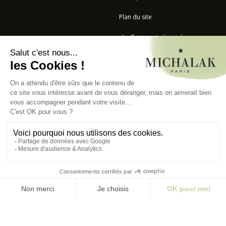
Plan du site
Paiement sécurisé
BOULANGERIE
© 2023 - CHRISTOPHE MICHALAK - TOUS DROITS RÉSERVÉS -
BY SERUM
COOKIE LAIT
AND CO
–
AGENCE DIGITALE
CACAHUÈTE
AJOUTER AU PANIER
5,50 €