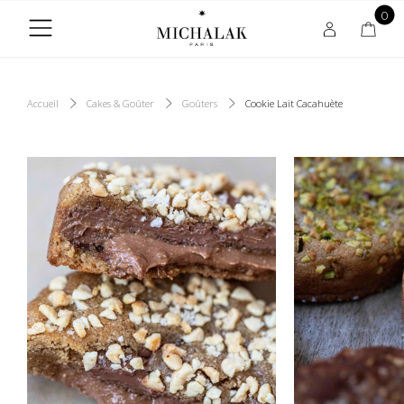
0
Accueil
Cakes & Goûter
Goûters
Cookie Lait Cacahuète