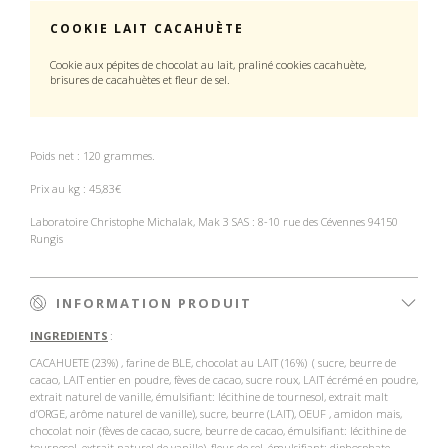
COOKIE LAIT CACAHUÈTE
Cookie aux pépites de chocolat au lait, praliné cookies cacahuète,
brisures de cacahuètes et fleur de sel.
Poids net : 120 grammes.
Prix au kg : 45,83€
Laboratoire Christophe Michalak, Mak 3 SAS : 8-10 rue des Cévennes 94150
Rungis
INFORMATION PRODUIT
INGREDIENTS
:
CACAHUETE (23%) , farine de BLE, chocolat au LAIT (16%) ( sucre, beurre de
cacao, LAIT entier en poudre, fèves de cacao, sucre roux, LAIT écrémé en poudre,
extrait naturel de vanille, émulsifiant: lécithine de tournesol, extrait malt
d’ORGE, arôme naturel de vanille), sucre, beurre (LAIT), OEUF , amidon mais,
chocolat noir (fèves de cacao, sucre, beurre de cacao, émulsifiant: lécithine de
tournesol, extrait naturel de vanille), fleur de sel, émulsifiant: diphosphate