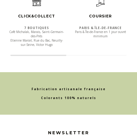
CLICK&COLLECT
COURSIER
7 BOUTIQUES
PARIS & ÎLE-DE-FRANCE
Café Michalak, Marais, Saint-Germain-
Paris & Île-de-France en 1 jour ouvré
des-Prés
minimum
Etienne Marcel, Rue du Bac, Neuilly-
sur-Seine, Victor Hugo
Fabrication artisanale française
Colorants 100% naturels
NEWSLETTER