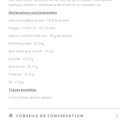
disodique, acidifiant: carbonate acide de sodium et maltodextrine.
Déclarations nutritionnelles
:
Valeurs énergétiques pour 100 g de produit :
Energie : 2159.91 Kj : 516.23 Kcal
Valeurs nutritionnelles pour 100 g de produit :
Matières grasses : 30.24 g
dont acides gras saturés : 13.3 g
Glucides : 47.82 g
dont sucres : 29.77 g
Protéines : 10.59 g
Sel : 0.94 g
Traces possibles
:
Fruits à coque, sésame, poisson
CONSEILS DE CONSERVATION